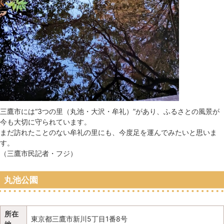
三鷹市には“3つの里（丸池・大沢・牟礼）”があり、ふるさとの風景が
今も大切に守られています。
まだ訪れたことのない牟礼の里にも、今度足を運んでみたいと思いま
す。
（三鷹市民記者・フジ）
丸池公園
所在
東京都三鷹市新川5丁目1番8号