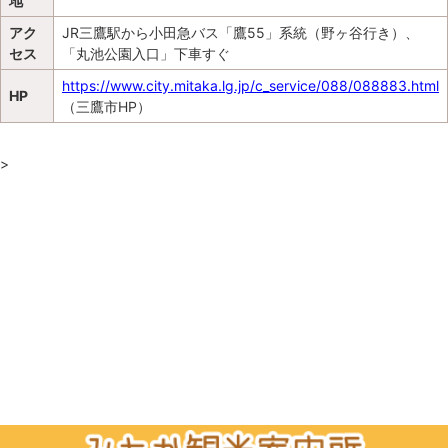
地
アク
JR三鷹駅から小田急バス「鷹55」系統（野ヶ谷行き）、
セス
「丸池公園入口」下車すぐ
https://www.city.mitaka.lg.jp/c_service/088/088883.html
HP
（三鷹市HP）
>