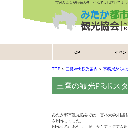
「市民みんなが観光大使」住んでよし訪れてよし
TOP
イベン
TOP
三鷹web観光案内
事務局からの
三鷹の観光PRポス
みたか都市観光協会では、杏林大学外国語
を制作しました。
制作するにあたり、ゼロからアイデアを出