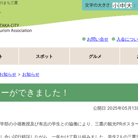
のまち三鷹
｜
お問い合せ
入会につい
ト
スポット
グルメ
お知らせ
お知らせ
ターができました！
公開日 2025年05月13
学部の小堀教授及び有志の学生との協働により、三鷹の観光PRポスタ
し合い試行錯誤しながら、一年かけて取り組みました。学生2人の三鷹