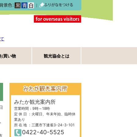
｜
て
お買い物
観光協会とは
みたか観光案内所
日
営業時間：9時～18時
定 休 日 ：火曜日、年末年始、臨時休
業あり
ー
所 在 地 ：三鷹市下連雀3-24-3-101
0422-40-5525
市