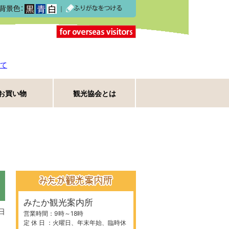
｜
て
お買い物
観光協会とは
みたか観光案内所
日
営業時間：9時～18時
定 休 日 ：火曜日、年末年始、臨時休