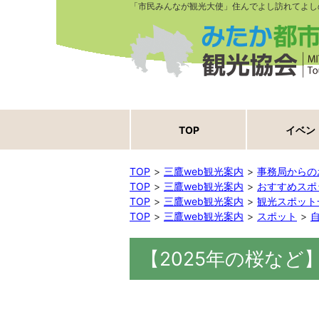
「市民みんなが観光大使」住んでよし訪れてよし
TOP
イベン
TOP
三鷹web観光案内
事務局からの
TOP
三鷹web観光案内
おすすめスポ
TOP
三鷹web観光案内
観光スポット
TOP
三鷹web観光案内
スポット
【2025年の桜など