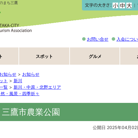
のまち三鷹
｜
お問い合せ
入会につい
ト
スポット
グルメ
お知らせ
お知らせ
ット
新川
一覧
新川・中原・北野エリア
自然・風景・四季折々
】三鷹市農業公園
公開日 2025年04月02