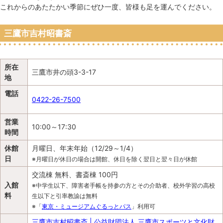
これからのあたたかい季節にぜひ一度、皆様も足を運んでください。
三鷹市吉村昭書斎
所在
三鷹市井の頭3-3-17
地
電話
0422-26-7500
営業
10:00～17:30
時間
休館
月曜日、年末年始（12/29～1/4）
日
※月曜日が休日の場合は開館、休日を除く翌日と翌々日が休館
交流棟 無料、書斎棟 100円
入館
※中学生以下、障害者手帳を持参の方とその介助者、校外学習の高校
料
生以下と引率教諭は無料
※「
東京・ミュージアムぐるっとパス
」利用可
三鷹市吉村昭書斎 | 公益財団法人 三鷹市スポーツと文化財