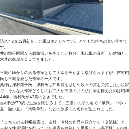
訪れたのは2月初旬。北風は冷たいですが、とても気持ちの良い青空で
す。
井の頭公園駅から線路沿いを歩くこと数分、現代風の真新しい建物と、
木造の家屋が見えてきました。
三鷹にゆかりのある作家として太宰治氏がよく挙げられますが、吉村昭
氏も三鷹を愛した作家の一人です。
奥様は津村節子氏。津村氏は芥川賞をはじめ数々の賞を受賞した小説家
で、そんな大作家どうしのお二人が三鷹の井の頭に居を構えたのは昭和
44年、吉村氏が42歳のときでした。
吉村氏が79歳で生涯を閉じるまで、三鷹井の頭の地で『破獄』『冷い
夏、熱い夏』『天狗争乱』などの数多くの名作が生まれました。
「こちらの吉村昭書斎は、吉村・津村の作品を紹介する〈交流棟〉と、
吉村が執筆活動を行っていた書斎を移築して再現した〈書斎棟〉の2棟