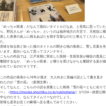
「めっちゃ医者」だなんて面白いタイトルだなあ、と呑気に思っていた
ら、野呂さんが「めっちゃ」というのは福井地方の方言で、天然痘に罹
患した患者の皮ふに残るあばたを指す言葉なのだと教えてくださいまし
た。
意味を知る前と知った後のタイトルの聞き心地の落差に、暫し言葉を失
います。面白いなんて思ってゴメンナサイ。
こちらの作品では、江戸末期に実在した医師・笠原良策が種痘の普及に
奮闘するなか、「めっちゃ医者」と嘲りを受けながらも奮闘する姿が描
かれているのだそうです。
この作品の発表から16年が過ぎ、大人向きに長編小説として書き直さ
れたのが『雪の花』（新潮文庫）。
そしてなんと、こちらの小説を原案とした映画『雪の花ーともに在りて
ー』（
https://movies.shochiku.co.jp/yukinohana/
）が1/24～絶賛公開
中なのだそう。なんてタイムリーなのでしょう。
皆様も是非お近くの劇場へ足を運んでみてください。