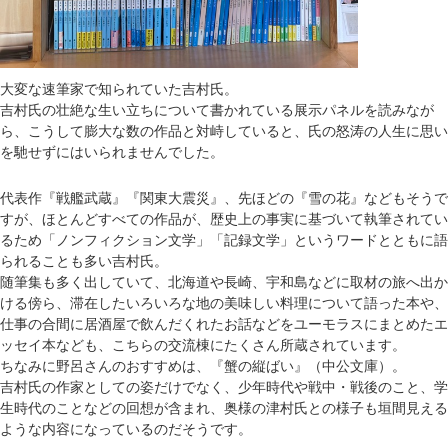
大変な速筆家で知られていた吉村氏。
吉村氏の壮絶な生い立ちについて書かれている展示パネルを読みなが
ら、こうして膨大な数の作品と対峙していると、氏の怒涛の人生に思い
を馳せずにはいられませんでした。
代表作『戦艦武蔵』『関東大震災』、先ほどの『雪の花』などもそうで
すが、ほとんどすべての作品が、歴史上の事実に基づいて執筆されてい
るため「ノンフィクション文学」「記録文学」というワードとともに語
られることも多い吉村氏。
随筆集も多く出していて、北海道や長崎、宇和島などに取材の旅へ出か
ける傍ら、滞在したいろいろな地の美味しい料理について語った本や、
仕事の合間に居酒屋で飲んだくれたお話などをユーモラスにまとめたエ
ッセイ本なども、こちらの交流棟にたくさん所蔵されています。
ちなみに野呂さんのおすすめは、『蟹の縦ばい』（中公文庫）。
吉村氏の作家としての姿だけでなく、少年時代や戦中・戦後のこと、学
生時代のことなどの回想が含まれ、奥様の津村氏との様子も垣間見える
ような内容になっているのだそうです。