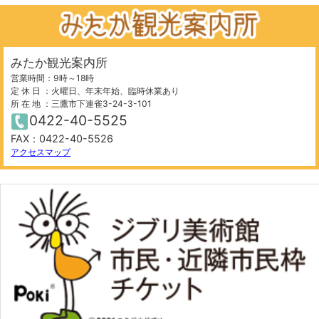
みたか観光案内所
営業時間：9時～18時
定 休 日 ：火曜日、年末年始、臨時休業あり
所 在 地 ：三鷹市下連雀3-24-3-101
0422-40-5525
FAX：0422-40-5526
100 m
©
OpenStreetMap
contributors.
アクセスマップ
−