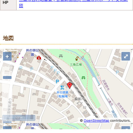
HP
団
地図
地図
+
⤢
100 m
©
OpenStreetMap
contributors.
−
+
⤢