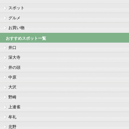
スポット
グルメ
お買い物
おすすめスポット一覧
井口
深大寺
井の頭
中原
大沢
野崎
上連雀
牟礼
北野