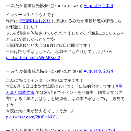
— みたか都市観光協会 (@kanko_mitaka)
August 9, 2024
インターン生のユウキです！
昨日は
#三鷹阿波おどり
に参加するみたか市役所連の練習にも
お邪魔しました！
タルの演奏を体験させていただきましたが、想像以上にリズムを
とるのが難しかったです💦
三鷹阿波おどり大会は8月17,18日に開催です！
当日は踊り手はもちろん、お囃子にも注目してください🎶
pic.twitter.com/srWnAF8ce2
— みたか都市観光協会 (@kanko_mitaka)
August 9, 2024
こんにちは！インターン生のユウキです！
本日8月10日は太陰太陽暦にもとづく『伝統的七夕』です！
#星
と森と絵本の家
では20時までイベントを開催中！国立天文台の
方による「星のおはなしと観望会」は絵本の家ならでは。必見で
す🌟
今夜は天の川が見えるでしょうか…🌌
pic.twitter.com/2KtFlnNLEL
— みたか都市観光協会 (@kanko_mitaka)
August 10, 2024