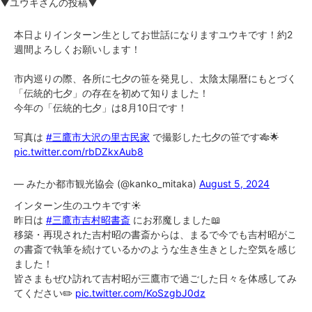
▼ユウキさんの投稿▼
本日よりインターン生としてお世話になりますユウキです！約2
週間よろしくお願いします！
市内巡りの際、各所に七夕の笹を発見し、太陰太陽暦にもとづく
「伝統的七夕」の存在を初めて知りました！
今年の「伝統的七夕」は8月10日です！
写真は
#三鷹市大沢の里古民家
で撮影した七夕の笹です🎋🌟
pic.twitter.com/rbDZkxAub8
— みたか都市観光協会 (@kanko_mitaka)
August 5, 2024
インターン生のユウキです☀️
昨日は
#三鷹市吉村昭書斎
にお邪魔しました📖
移築・再現された吉村昭の書斎からは、まるで今でも吉村昭がこ
の書斎で執筆を続けているかのような生き生きとした空気を感じ
ました！
皆さまもぜひ訪れて吉村昭が三鷹市で過ごした日々を体感してみ
てください✏️
pic.twitter.com/KoSzgbJ0dz