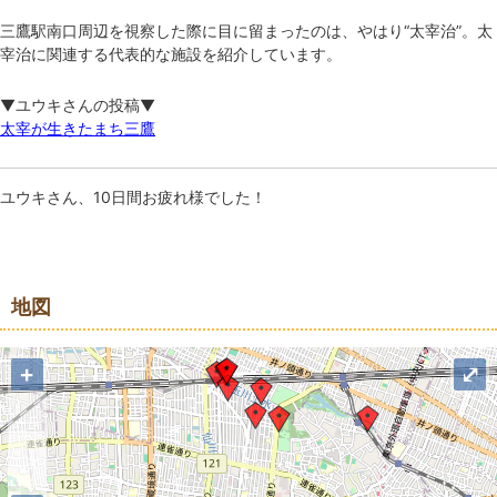
三鷹駅南口周辺を視察した際に目に留まったのは、やはり“太宰治”。太
宰治に関連する代表的な施設を紹介しています。
▼ユウキさんの投稿▼
太宰が生きたまち三鷹
ユウキさん、10日間お疲れ様でした！
地図
地図
+
⤢