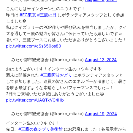
こんにちは☀️インターン生のユウキです！
昨日は
#FC東京
#三鷹の日
にボランティアスタッフとして参加
しました⚽️
私はクイズラリーのPOP作りや呼び込みを担当しましたが、クイ
ズを通して三鷹の魅力が皆さんに伝わっていたら嬉しいです☺️
暑い中、三鷹ブースにお越しいただきありがとうございました！
pic.twitter.com/cSs650os80
— みたか都市観光協会 (@kanko_mitaka)
August 12, 2024
おはようございます！インターン生のユウキです☀️
週末に開催された
#三鷹阿波おどり
にボランティアスタッフと
して参加しました。連員の皆さんのエネルギーが凄まじく、暑さ
を吹き飛ばすような素晴らしいパフォーマンスでした…！
2日間ご来場いただき誠にありがとうございました😊
pic.twitter.com/UAQTxVC4Hb
— みたか都市観光協会 (@kanko_mitaka)
August 19, 2024
インターン生のユウキです！
先日、
#三鷹の森ジブリ美術館
にお邪魔しました！各展示室から