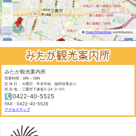
1000 m
©
OpenStreetMap
contributors.
−
+
⤢
みたか観光案内所
営業時間：9時～18時
定 休 日 ：火曜日、年末年始、臨時休業あり
所 在 地 ：三鷹市下連雀3-24-3-101
0422-40-5525
FAX：0422-40-5526
1000 m
©
OpenStreetMap
contributors.
アクセスマップ
−