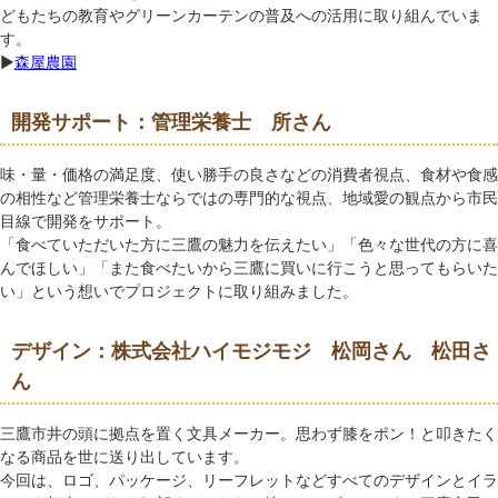
どもたちの教育やグリーンカーテンの普及への活用に取り組んでいま
す。
▶
森屋農園
開発サポート：管理栄養士 所さん
味・量・価格の満足度、使い勝手の良さなどの消費者視点、食材や食感
の相性など管理栄養士ならではの専門的な視点、地域愛の観点から市民
目線で開発をサポート。
「食べていただいた方に三鷹の魅力を伝えたい」「色々な世代の方に喜
んでほしい」「また食べたいから三鷹に買いに行こうと思ってもらいた
い」という想いでプロジェクトに取り組みました。
デザイン：株式会社ハイモジモジ 松岡さん 松田さ
ん
三鷹市井の頭に拠点を置く文具メーカー。思わず膝をポン！と叩きたく
なる商品を世に送り出しています。
今回は、ロゴ、パッケージ、リーフレットなどすべてのデザインとイラ