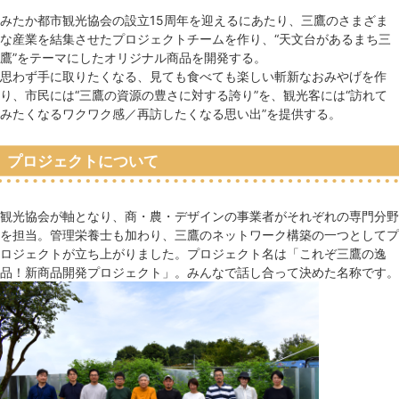
みたか都市観光協会の設立15周年を迎えるにあたり、三鷹のさまざま
な産業を結集させたプロジェクトチームを作り、“天文台があるまち三
鷹”をテーマにしたオリジナル商品を開発する。
思わず手に取りたくなる、見ても食べても楽しい斬新なおみやげを作
り、市民には“三鷹の資源の豊さに対する誇り”を、観光客には“訪れて
みたくなるワクワク感／再訪したくなる思い出”を提供する。
プロジェクトについて
観光協会が軸となり、商・農・デザインの事業者がそれぞれの専門分野
を担当。管理栄養士も加わり、三鷹のネットワーク構築の一つとしてプ
ロジェクトが立ち上がりました。プロジェクト名は「これぞ三鷹の逸
品！新商品開発プロジェクト」。みんなで話し合って決めた名称です。