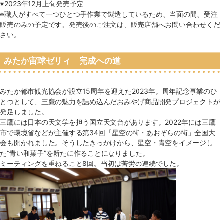
※2023年12月上旬発売予定
※職人がすべて一つひとつ手作業で製造しているため、当面の間、受注
販売のみの予定です。発売後のご注文は、販売店舗へお問い合わせくだ
さい。
みたか宙球ゼリィ 完成への道
みたか都市観光協会が設立15周年を迎えた2023年。周年記念事業のひ
とつとして、三鷹の魅力を詰め込んだおみやげ商品開発プロジェクトが
発足しました。
三鷹には日本の天文学を担う国立天文台があります。2022年には三鷹
市で環境省などが主催する第34回「星空の街・あおぞらの街」全国大
会も開かれました。そうしたきっかけから、星空・青空をイメージし
た“青い和菓子”を新たに作ることになりました。
ミーティングを重ねること8回。当初は苦労の連続でした。