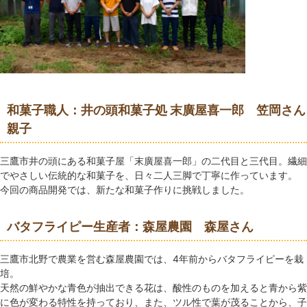
和菓子職人：井の頭和菓子処 末廣屋喜一郎 笠岡さん
親子
三鷹市井の頭にある和菓子屋「末廣屋喜一郎」の二代目と三代目。繊細
でやさしい伝統的な和菓子を、日々二人三脚で丁寧に作っています。
今回の商品開発では、新たな和菓子作りに挑戦しました。
バタフライピー生産者：森屋農園 森屋さん
三鷹市北野で農業を営む森屋農園では、4年前からバタフライピーを栽
培。
天然の鮮やかな青色が抽出できる花は、酸性のものを加えると青から紫
に色が変わる特性を持っており、また、ツル性で葉が茂ることから、子