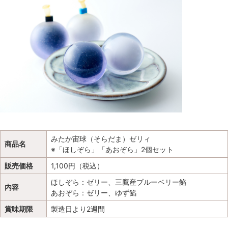
みたか宙球（そらだま）ゼリィ
商品名
※「ほしぞら」「あおぞら」2個セット
販売価格
1,100円（税込）
ほしぞら：ゼリー、三鷹産ブルーベリー餡
内容
あおぞら：ゼリー、ゆず餡
賞味期限
製造日より2週間