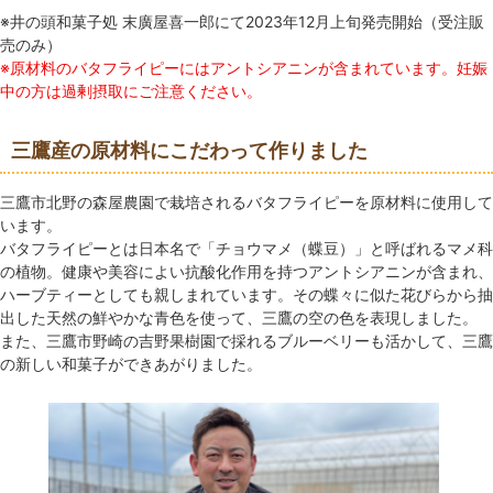
※井の頭和菓子処 末廣屋喜一郎にて2023年12月上旬発売開始（受注販
売のみ）
※原材料のバタフライピーにはアントシアニンが含まれています。妊娠
中の方は過剰摂取にご注意ください。
三鷹産の原材料にこだわって作りました
三鷹市北野の森屋農園で栽培されるバタフライピーを原材料に使用して
います。
バタフライピーとは日本名で「チョウマメ（蝶豆）」と呼ばれるマメ科
の植物。健康や美容によい抗酸化作用を持つアントシアニンが含まれ、
ハーブティーとしても親しまれています。その蝶々に似た花びらから抽
出した天然の鮮やかな青色を使って、三鷹の空の色を表現しました。
また、三鷹市野崎の吉野果樹園で採れるブルーベリーも活かして、三鷹
の新しい和菓子ができあがりました。