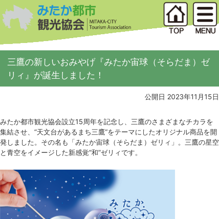
三鷹の新しいおみやげ『みたか宙球（そらだま）ゼ
リィ』が誕生しました！
公開日 2023年11月15日
みたか都市観光協会設立15周年を記念し、三鷹のさまざまなチカラを
集結させ、“天文台があるまち三鷹”をテーマにしたオリジナル商品を開
発しました。その名も「みたか宙球（そらだま）ゼリィ」。三鷹の星空
と青空をイメージした新感覚“和”ゼリィです。