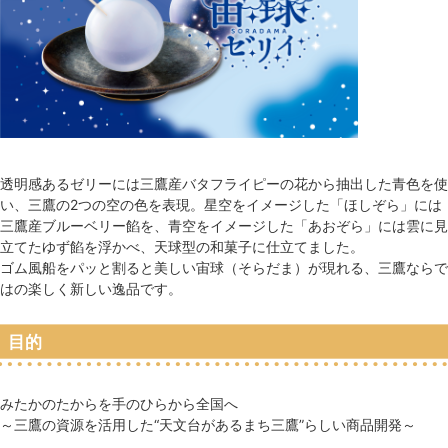
透明感あるゼリーには三鷹産バタフライピーの花から抽出した青色を使
い、三鷹の2つの空の色を表現。星空をイメージした「ほしぞら」には
三鷹産ブルーベリー餡を、青空をイメージした「あおぞら」には雲に見
立てたゆず餡を浮かべ、天球型の和菓子に仕立てました。
ゴム風船をパッと割ると美しい宙球（そらだま）が現れる、三鷹ならで
はの楽しく新しい逸品です。
目的
みたかのたからを手のひらから全国へ
～三鷹の資源を活用した“天文台があるまち三鷹”らしい商品開発～