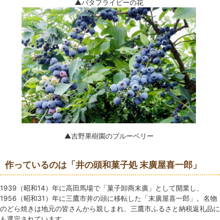
▲バタフライピーの花
▲吉野果樹園のブルーベリー
作っているのは「井の頭和菓子処 末廣屋喜一郎」
1939（昭和14）年に高田馬場で「菓子卸商末廣」として開業し、
1956（昭和31）年に三鷹市井の頭に移転した「末廣屋喜一郎」。名物
のどら焼きは地元の皆さんから親しまれ、三鷹市ふるさと納税返礼品に
も選定されています。