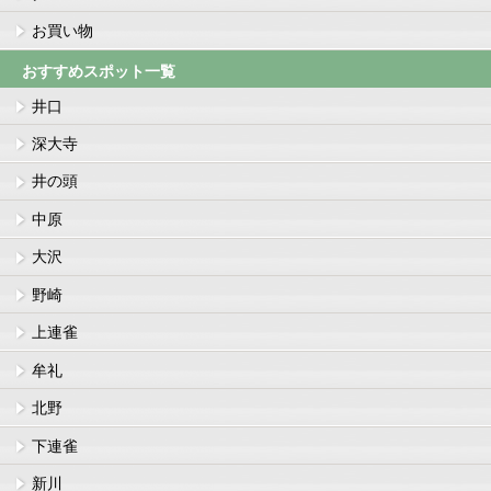
お買い物
おすすめスポット一覧
井口
深大寺
井の頭
中原
大沢
野崎
上連雀
牟礼
北野
下連雀
新川