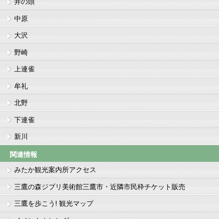
井の頭
中原
大沢
野崎
上連雀
牟礼
北野
下連雀
新川
関連情報
みたか観光案内所アクセス
三鷹の森ジブリ美術館三鷹市・近隣市民枠チケット販売
三鷹を歩こう! 観光マップ