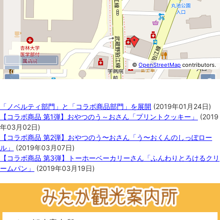
50 m
©
OpenStreetMap
contributors.
−
+
⤢
関連記事
「ノベルティ部門」と「コラボ商品部門」を展開
(
2019年01月24日
)
【コラボ商品 第1弾】おやつのう～おさん「プリントクッキー」
(
2019
年03月02日
)
【コラボ商品 第2弾】おやつのう〜おさん「う〜おくんのしっぽロー
ル」
(
2019年03月07日
)
【コラボ商品 第3弾】トーホーベーカリーさん「ふんわりとろけるクリ
ームパン」
(
2019年03月19日
)
50 m
©
OpenStreetMap
contributors.
−