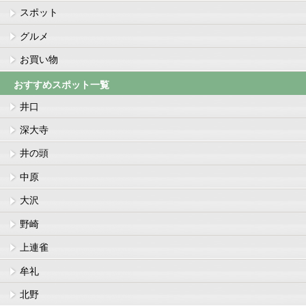
スポット
グルメ
お買い物
おすすめスポット一覧
井口
深大寺
井の頭
中原
大沢
野崎
上連雀
牟礼
北野