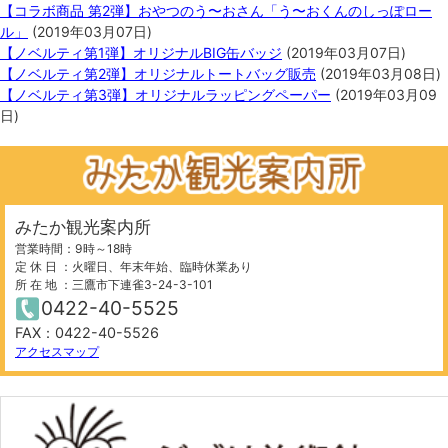
【コラボ商品 第2弾】おやつのう〜おさん「う〜おくんのしっぽロー
ル」
(
2019年03月07日
)
【ノベルティ第1弾】オリジナルBIG缶バッジ
(
2019年03月07日
)
【ノベルティ第2弾】オリジナルトートバッグ販売
(
2019年03月08日
)
【ノベルティ第3弾】オリジナルラッピングペーパー
(
2019年03月09
日
)
みたか観光案内所
営業時間：9時～18時
定 休 日 ：火曜日、年末年始、臨時休業あり
所 在 地 ：三鷹市下連雀3-24-3-101
0422-40-5525
FAX：0422-40-5526
アクセスマップ