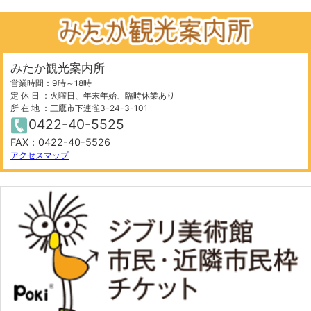
+
⤢
みたか観光案内所
営業時間：9時～18時
定 休 日 ：火曜日、年末年始、臨時休業あり
所 在 地 ：三鷹市下連雀3-24-3-101
0422-40-5525
FAX：0422-40-5526
100 m
©
OpenStreetMap
contributors.
アクセスマップ
−