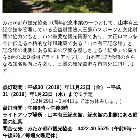
みたか都市観光協会10周年記念事業の一つとして、山本有三
記念館を管理している公益財団法人三鷹市スポーツと文化財
団の協力のもと、市の重要な観光資源であり、大正ロマンを
今に伝える本格的な洋風建築である「山本有三記念館」と、
記念館の北側にある庭園の季節を感じさせる「紅葉」の樹々
を5台のLED照明でライトアップし、山本有三記念館のさら
なる知名度向上を図り、三鷹の観光資源を市内外にPRしま
す。
点灯期間：平成30（2018）年11月23日（金）～平成
31（2019）年1月23日（水）まで
※予定
（12月29日～1月4日まではお休みします）
点灯時間：午後6時～午後8時
ライトアップ場所：山本有三記念館、記念館の北側にある庭
園の紅葉
問合せ先：みたか都市観光協会 0422-40-5525（午前9時～
午後6時／毎週火曜定休）