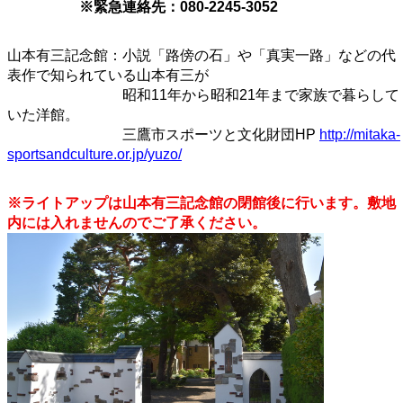
※緊急連絡先：080-2245-3052
山本有三記念館：小説「路傍
の石」や「真実一路」などの代
表作で知られている山本有三が
昭和11年から昭和21年まで家族で暮らして
いた洋館。
三鷹市スポーツと文化財団
HP
http://mitaka-
sportsandculture.or.jp/yuzo/
※ライトアップは山本有三記念館の閉館後に行います。敷地
内には入れませんのでご了承ください。