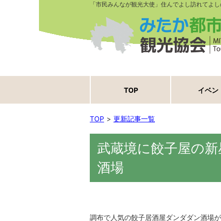
「市民みんなが観光大使」住んでよし訪れてよし
TOP
イベン
TOP
更新記事一覧
武蔵境に餃子屋の新
酒場
調布で人気の餃子居酒屋ダンダダン酒場が