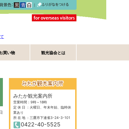
｜
て
お買い物
観光協会とは
みたか観光案内所
営業時間：9時～18時
定 休 日 ：火曜日、年末年始、臨時休
日
業あり
所 在 地 ：三鷹市下連雀3-24-3-101
0422-40-5525