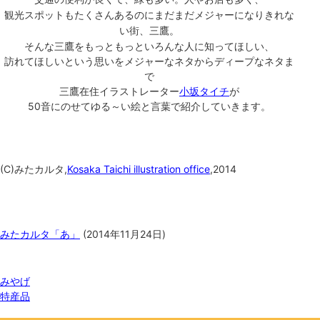
観光スポットもたくさんあるのにまだまだメジャーになりきれな
い街、三鷹。
そんな三鷹をもっともっといろんな人に知ってほしい、
訪れてほしいという思いを
メジャーなネタからディープなネタま
で
三鷹在住イラストレーター
小坂タイチ
が
50音にのせて
ゆる～い絵と言葉で紹介していきます。
(C)みたカルタ,
Kosaka Taichi illustration office
,2014
関連記事
みたカルタ「あ」
(
2014年11月24日
)
関連ワード
みやげ
特産品