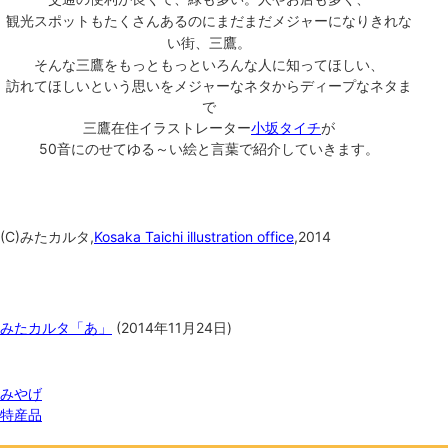
観光スポットもたくさんあるのにまだまだメジャーになりきれな
い街、三鷹。
そんな三鷹をもっともっといろんな人に知ってほしい、
訪れてほしいという思いを
メジャーなネタからディープなネタま
で
三鷹在住イラストレーター
小坂タイチ
が
50音にのせて
ゆる～い絵と言葉で紹介していきます。
(C)みたカルタ,
Kosaka Taichi illustration office
,2014
関連記事
みたカルタ「あ」
(
2014年11月24日
)
関連ワード
みやげ
特産品