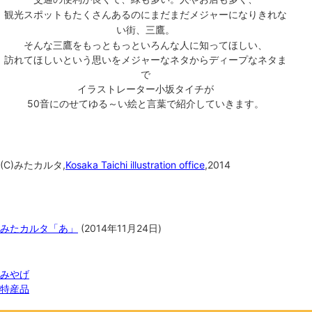
観光スポットもたくさんあるのにまだまだメジャーになりきれな
い街、三鷹。
そんな三鷹をもっともっといろんな人に知ってほしい、
訪れてほしいという思いを
メジャーなネタからディープなネタま
で
イラストレーター小坂タイチが
50音にのせて
ゆる～い絵と言葉で紹介していきます。
(C)みたカルタ,
Kosaka Taichi illustration office
,2014
関連記事
みたカルタ「あ」
(
2014年11月24日
)
関連ワード
みやげ
特産品