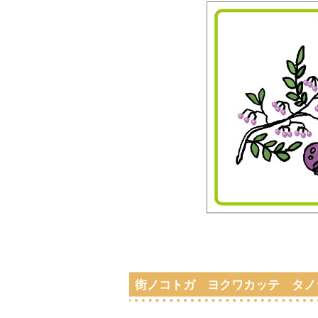
街ノコトガ ヨクワカッテ タノ