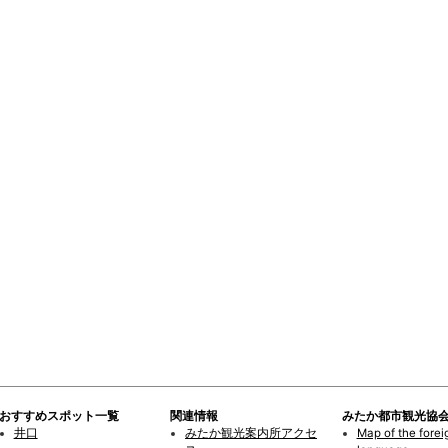
おすすめスポット一覧
関連情報
みたか都市観光協
井口
みたか観光案内所アクセ
Map of the forei