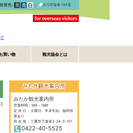
｜
て
お買い物
観光協会とは
みたか観光案内所
日
営業時間：9時～18時
定 休 日 ：火曜日、年末年始、臨時休
業あり
所 在 地 ：三鷹市下連雀3-24-3-101
0422-40-5525