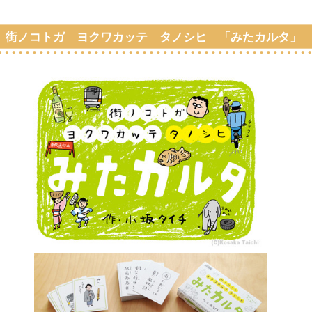
街ノコトガ ヨクワカッテ タノシヒ 「みたカルタ」