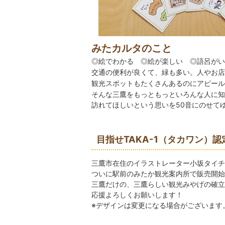
みたカルタのこと
◎絵でわかる
◎
絵が楽しい
◎
語呂がい
交通の便利が良くて、緑も多い。人やお店
観光スポットもたくさんあるのにアピール
そんな三鷹をもっともっといろんな人に知
訪れてほしいという思いを50音にのせて
目指せTAKA-1（タカワン）認
三鷹市在住のイラストレーター小坂タイチ
ついに駅前のみたか観光案内所で販売開始
三鷹だけの、三鷹らしい観光みやげの確立
応援よろしくお願いします！
※デザインは変更になる場合がございます