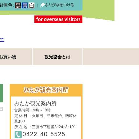
｜
て
お買い物
観光協会とは
みたか観光案内所
日
営業時間：9時～18時
定 休 日 ：火曜日、年末年始、臨時休
業あり
所 在 地 ：三鷹市下連雀3-24-3-101
0422-40-5525