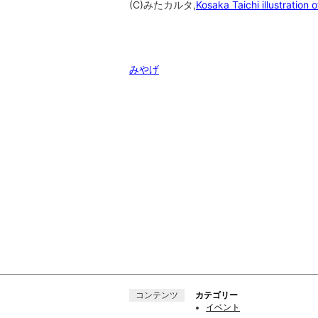
(C)みたカルタ,
Kosaka Taichi illustration o
関連ワード
みやげ
コンテンツ
カテゴリー
イベント