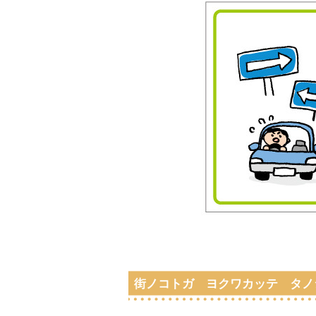
街ノコトガ ヨクワカッテ タノ