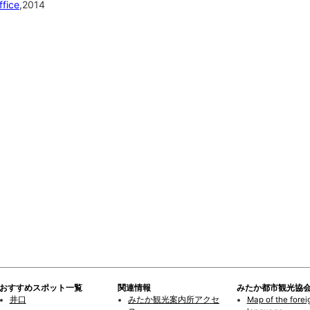
ffice
,2014
おすすめスポット一覧
関連情報
みたか都市観光協
井口
みたか観光案内所アクセ
Map of the forei