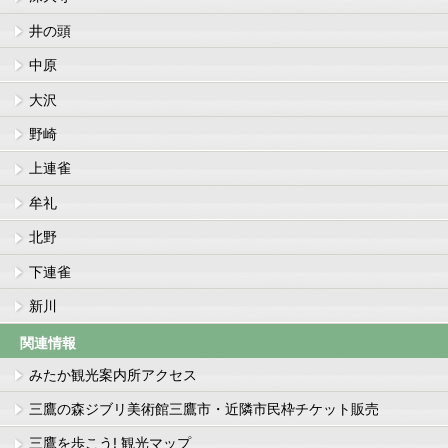
井の頭
中原
大沢
野崎
上連雀
牟礼
北野
下連雀
新川
関連情報
みたか観光案内所アクセス
三鷹の森ジブリ美術館三鷹市・近隣市民枠チケット販売
三鷹を歩こう! 観光マップ