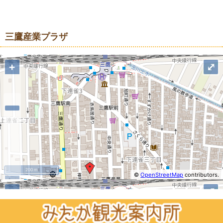
地図
三鷹産業プラザ
+
⤢
200 m
©
OpenStreetMap
contributors.
−
+
⤢