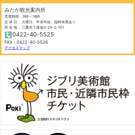
みたか観光案内所
営業時間：9時～18時
定 休 日 ：火曜日、年末年始、臨時休業あり
所 在 地 ：三鷹市下連雀3-24-3-101
0422-40-5525
FAX：0422-40-5526
200 m
©
OpenStreetMap
contributors.
アクセスマップ
−