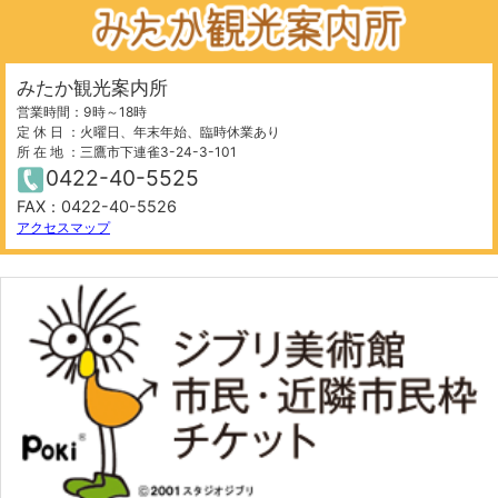
みたか観光案内所
営業時間：9時～18時
定 休 日 ：火曜日、年末年始、臨時休業あり
所 在 地 ：三鷹市下連雀3-24-3-101
0422-40-5525
FAX：0422-40-5526
500 m
©
OpenStreetMap
contributors.
アクセスマップ
−