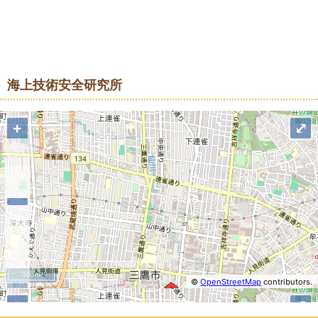
地図
海上技術安全研究所
+
⤢
500 m
©
OpenStreetMap
contributors.
−
+
⤢