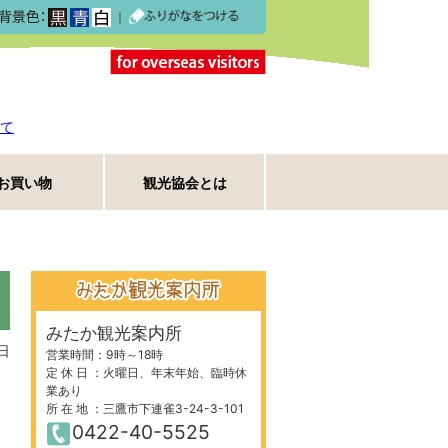
｜
て
お買い物
観光協会とは
みたか観光案内所
日
営業時間：9時～18時
定 休 日 ：火曜日、年末年始、臨時休
業あり
所 在 地 ：三鷹市下連雀3-24-3-101
0422-40-5525