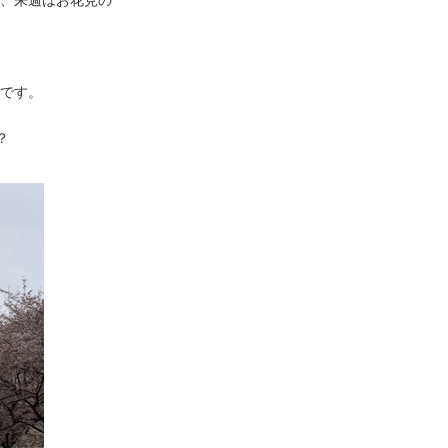
です。
？