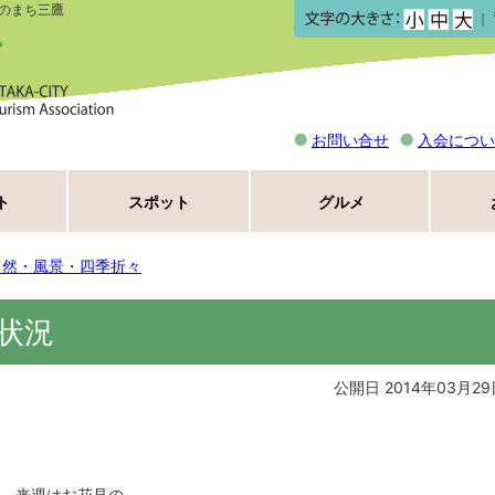
のまち三鷹
｜
お問い合せ
入会につい
ト
スポット
グルメ
自然・風景・四季折々
状況
公開日 2014年03月29
、来週はお花見の